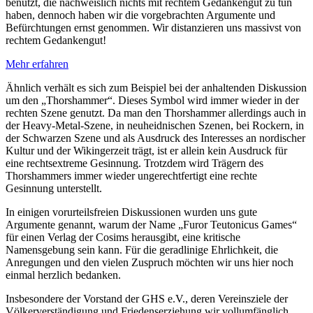
benutzt, die nachweislich nichts mit rechtem Gedankengut zu tun
haben, dennoch haben wir die vorgebrachten Argumente und
Befürchtungen ernst genommen. Wir distanzieren uns massivst von
rechtem Gedankengut!
Mehr erfahren
Ähnlich verhält es sich zum Beispiel bei der anhaltenden Diskussion
um den „Thorshammer“. Dieses Symbol wird immer wieder in der
rechten Szene genutzt. Da man den Thorshammer allerdings auch in
der Heavy-Metal-Szene, in neuheidnischen Szenen, bei Rockern, in
der Schwarzen Szene und als Ausdruck des Interesses an nordischer
Kultur und der Wikingerzeit trägt, ist er allein kein Ausdruck für
eine rechtsextreme Gesinnung. Trotzdem wird Trägern des
Thorshammers immer wieder ungerechtfertigt eine rechte
Gesinnung unterstellt.
In einigen vorurteilsfreien Diskussionen wurden uns gute
Argumente genannt, warum der Name „Furor Teutonicus Games“
für einen Verlag der Cosims herausgibt, eine kritische
Namensgebung sein kann. Für die geradlinige Ehrlichkeit, die
Anregungen und den vielen Zuspruch möchten wir uns hier noch
einmal herzlich bedanken.
Insbesondere der Vorstand der GHS e.V., deren Vereinsziele der
Völkerverständigung und Friedenserziehung wir vollumfänglich